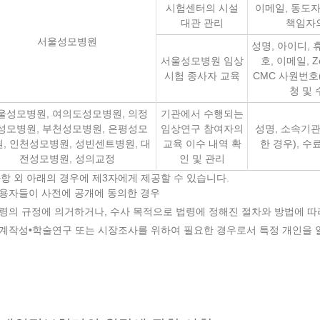
시험센터의 시설
이메일, 동도자
대관 관리
책임자의
서울성모병원
성명, 아이디,
서울성모병원 임상
호, 이메일, 
시험 종사자 교육
CMC 사원번호
청 및 
울성모병원, 여의도성모병원, 의정
기관에서 수행되는
성모병원, 부천성모병원, 은평성모
임상연구 참여자의
성명, 소속기관
, 인천성모병원, 성빈센트병원, 대
교육 이수 내역 확
한 경우), 수
전성모병원, 성의교정
인 및 관리
사항 외 아래의 경우에 제3자에게 제공할 수 있습니다.
용자들이 사전에 공개에 동의한 경우
령의 규정에 의거하거나, 수사 목적으로 법령에 정해진 절차와 방법에 따
계작성•학술연구 또는 시장조사를 위하여 필요한 경우로서 특정 개인을 