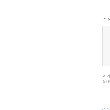
주
※ 
랍니