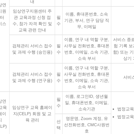
내
상연
지원
임상연구지원센터 주
이름, 휴대폰번호, 소속
터
관 교육과정 신청 접
필
기관, 부서, 연구 담당 직
비스
수, 참가 자격 확인 및
수
무, 이메일
교육 관련 안내
이름, 연구 내 역할 구분,
서비스 종료
검체관리 서비스 접수
필
사무실 전화번호, 휴대폰
험 기록 보
및 과제 수행 (승인용)
수
번호, 이메일, 소속 기관,
함) 또는 
소속 부서
상기 
이름, 연구 내 역할 구분,
검체관리 서비스 접수
필
사무실 전화번호, 휴대폰
서비스
및 과제 수행 (연구용)
수
번호, 이메일, 소속 기관,
소속 부서
이름, 로그인ID, 생년월
필
상연
일, 휴대폰번호, 이메일,
수
교육
임상연구 교육 홈페이
소속기관
법정교육
페이
지(CELP) 회원 및 교
법정교육
영문명, Zoom 계정, 유
지
육 관리
선
선전화번호, CMC사원번
LP)
택
호