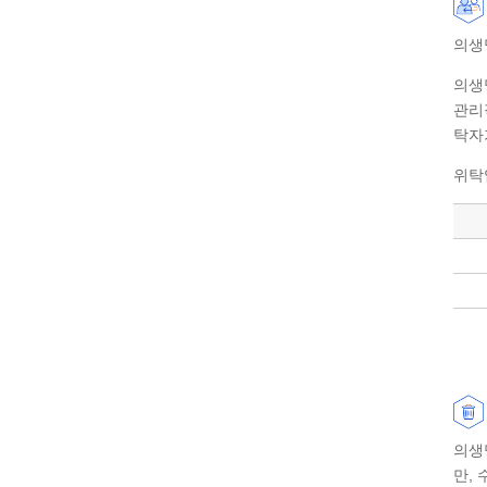
의생
의생
관리
탁자
위탁
의생
만,