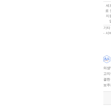
세
료 
지
기타
- 서
의생
고지
결한
보주